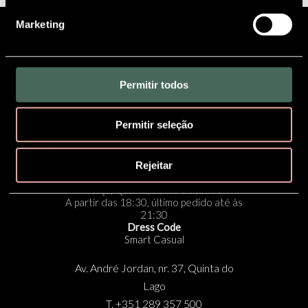
Marketing
SUBSCREVA À NOSSA
NEWSLETTER
Permitir todos
Política de cookies
|
Política de Privacidade
|
Definições de Privacidade
Permitir seleção
RESERVE JÁ
Rejeitar
Horário:
Terça, Quarta, Sexta e Sábado
A partir das 18:30, último pedido até às
21:30
Dress Code
Smart Casual
Av. André Jordan, nr. 37, Quinta do
Lago
T. +351 289 357 500